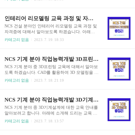
사양에 알맞은 부품을 선정하고 제품을 제작, 제어,
된 내용이지만, 교육 내용만큼은 비장애인 분들도
조정, 정비 등 운영할 수 있는 융복합 기술에 대한
진로 선택에 도움이 될 수 있으니 참고하시면 좋겠
직종입니다. CAD는 설계에 주로 사용되며, PLC는
습니다. 또한, 장애인 분들의 경우 훈련수당을 받으
인테리어 리모델링 교육 과정 및 자격증 안내 (NCS 건설 분야)
각종 제어를 담당하는 전용 프로그램으로 기계설
면서 취업 지원까지 되니 관심 있으신 분들은 확인
계와 비슷한 특성을 띄고 있습니..
해보세요! 이미 내용을 아시는 분들은 교육 상담을
NCS 건설 분야인 인테리어 리모델링 교육 과정 및
통해 훈련기관에 입학해 보세요! 사물인터넷(IoT)
자격증에 대해서 알아보도록 하겠습니다. 아래에
정의 사물인터넷은 우리가 잘 알고 있는 분야일 수
설명드릴 내용은 장애인 직업능력개발에서 소개된
카테고리 없음
2023. 7. 19. 18:33
있습니다. 한 때 뉴스에서도 핫했던 IT 개발 기술로
교육을 바탕이며, 비장애인 분들도 진로를 선택함
실제로 통신사에서 몇몇 기기들이 출시되곤 했는
에 있어서 도움이 될 수 있기 때문에 참고하시면 좋
데요. 일단 약자부터 알아보고 가도록 할게요. IoT
겠습니다. 또한, 장애인 분들은 훈련수당을 받으면
NCS 기계 분야 직업능력개발 3D프린팅 교육 (CAD 활용)
: Internet of Things 약자 우리가 흔히 부르고 ..
서 취업 지원까지 되니 관심 있으신 분들은 꼭 확인
하세요! 이미 교육 내용을 알고 계신 분들은 훈련
NCS 기계 분야 중 3D프린팅 교육에 대해서 알아보
기관 입학 상담을 진행해 보세요! 인테리어 리모델
도록 하겠습니다. CAD를 활용하여 3D 모델링을 하
링 정의 인테리어 리모델링은 우리에게 많이 익숙
고 전기전자 기초 이론과 디자인에 관련된 3D 애니
카테고리 없음
2023. 7. 18. 21:19
한 용어라고 생각합니다. 다만, 해당 교육에서는 디
메이션 및 3D 랜더링까지 진행합니다. 장애인 직업
지털 건축 설계에 관련된 내용으로 건축 관련된 지
능력개발 교육과정에 대한 소개이며, 비장애인 분
식들을 바탕으로 CAD 시스템을 활용해서 도면을
들의 경우라도 진로 선택에 있어서 도움이 될 수 있
NCS 기계 분야 직업능력개발 3D기계설계 교육 안내
작성하고 각종 건축 모델들을 설계 및 제작하는 기
으니 참고하시면 좋겠습니다! 장애인이신 분들은
능에 초점을 둔 직종입니다. 단순히..
훈련 수당과 취업 지원 등 다양한 혜택을 받으실 수
NCS 기계 분야 중 3D기계설계에 대한 교육 안내를
있습니다. 이미 내용을 알고 계신 분들은 훈련기관
알아보려고 합니다. 아래에 소개해 드리는 교육 안
입학 상담을 받아보세요! 3D프린팅 정의 3D프린팅
내는 장애인 직업능력개발에 소개된 커리큘럼으로
카테고리 없음
2023. 7. 18. 13:57
은 CAD 프로그램을 활용해서 3D 모델링을 진행하
훈련수당과 취업 지원을 받을 수 있습니다. 비장애
고 그 데이터를 기반으로 3D 프린터에 재료와 부품
인 분들도 진로 선택에 있어서 도움이 될 수 있으니